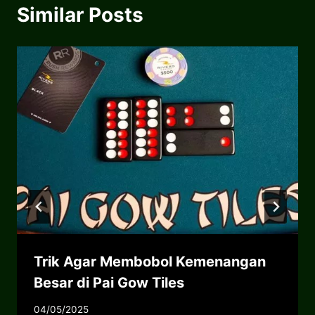
Similar Posts
Trik Agar Membobol Kemenangan
Besar di Pai Gow Tiles
04/05/2025