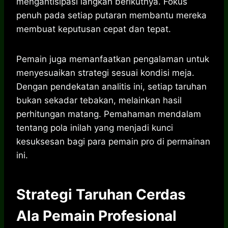
mengantisipasi langkah berikutnya. Fokus
penuh pada setiap putaran membantu mereka
membuat keputusan cepat dan tepat.
Pemain juga memanfaatkan pengalaman untuk
menyesuaikan strategi sesuai kondisi meja.
Dengan pendekatan analitis ini, setiap taruhan
bukan sekadar tebakan, melainkan hasil
perhitungan matang. Pemahaman mendalam
tentang pola inilah yang menjadi kunci
kesuksesan bagi para pemain pro di permainan
ini.
Strategi Taruhan Cerdas
Ala Pemain Profesional