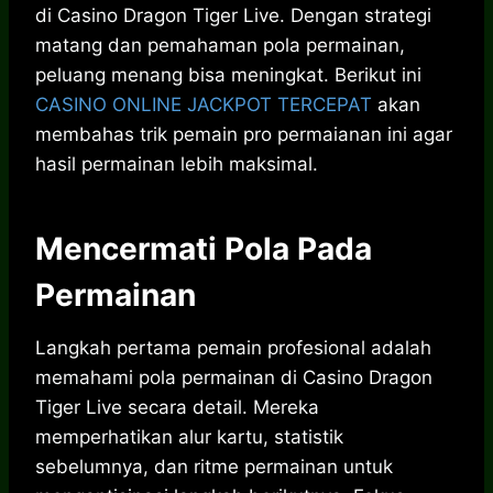
di Casino Dragon Tiger Live. Dengan strategi
matang dan pemahaman pola permainan,
peluang menang bisa meningkat. Berikut ini
CASINO ONLINE JACKPOT TERCEPAT
akan
membahas trik pemain pro permaianan ini agar
hasil permainan lebih maksimal.
Mencermati Pola Pada
Permainan
Langkah pertama pemain profesional adalah
memahami pola permainan di Casino Dragon
Tiger Live secara detail. Mereka
memperhatikan alur kartu, statistik
sebelumnya, dan ritme permainan untuk