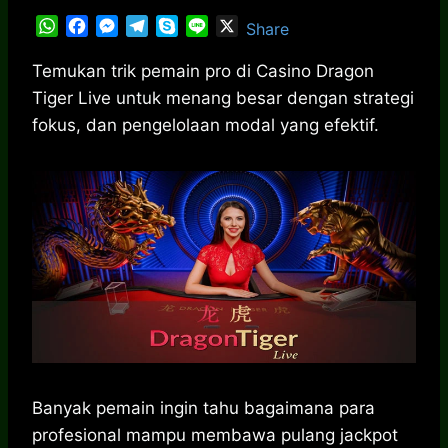
W
F
M
T
S
L
X
Share
h
a
e
e
k
i
a
c
s
l
y
n
Temukan trik pemain pro di Casino Dragon
t
e
s
e
p
e
Tiger Live untuk menang besar dengan strategi
s
b
e
g
e
fokus, dan pengelolaan modal yang efektif.
A
o
n
r
p
o
g
a
p
k
e
m
r
Banyak pemain ingin tahu bagaimana para
profesional mampu membawa pulang jackpot