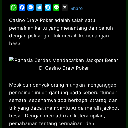
W
F
M
T
S
L
X
Share
h
a
e
e
k
i
a
c
s
l
y
n
Casino Draw Poker adalah salah satu
t
e
s
e
p
e
permainan kartu yang menantang dan penuh
s
b
e
g
e
dengan peluang untuk meraih kemenangan
A
o
n
r
besar.
p
o
g
a
p
k
e
m
r
Meskipun banyak orang mungkin menganggap
permainan ini bergantung pada keberuntungan
semata, sebenarnya ada berbagai strategi dan
trik yang dapat membantu Anda meraih jackpot
besar. Dengan memadukan keterampilan,
pemahaman tentang permainan, dan