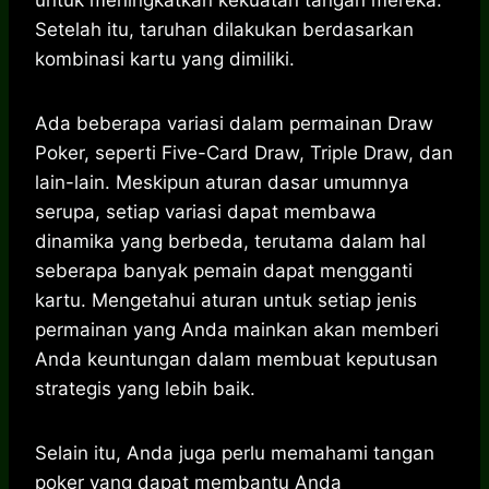
untuk meningkatkan kekuatan tangan mereka.
Setelah itu, taruhan dilakukan berdasarkan
kombinasi kartu yang dimiliki.
Ada beberapa variasi dalam permainan Draw
Poker, seperti Five-Card Draw, Triple Draw, dan
lain-lain. Meskipun aturan dasar umumnya
serupa, setiap variasi dapat membawa
dinamika yang berbeda, terutama dalam hal
seberapa banyak pemain dapat mengganti
kartu. Mengetahui aturan untuk setiap jenis
permainan yang Anda mainkan akan memberi
Anda keuntungan dalam membuat keputusan
strategis yang lebih baik.
Selain itu, Anda juga perlu memahami tangan
poker yang dapat membantu Anda