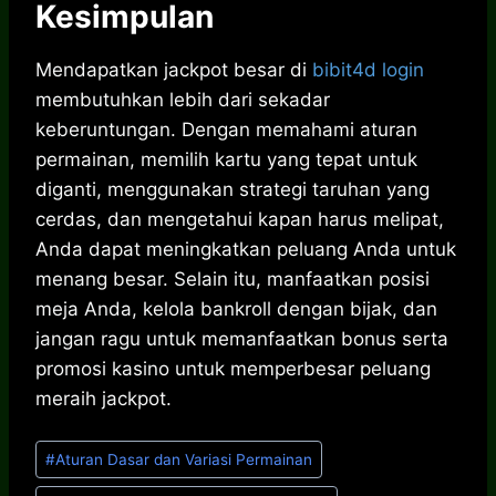
Kesimpulan
Mendapatkan jackpot besar di
bibit4d login
membutuhkan lebih dari sekadar
keberuntungan. Dengan memahami aturan
permainan, memilih kartu yang tepat untuk
diganti, menggunakan strategi taruhan yang
cerdas, dan mengetahui kapan harus melipat,
Anda dapat meningkatkan peluang Anda untuk
menang besar. Selain itu, manfaatkan posisi
meja Anda, kelola bankroll dengan bijak, dan
jangan ragu untuk memanfaatkan bonus serta
promosi kasino untuk memperbesar peluang
meraih jackpot.
Post
#
Aturan Dasar dan Variasi Permainan
Tags: