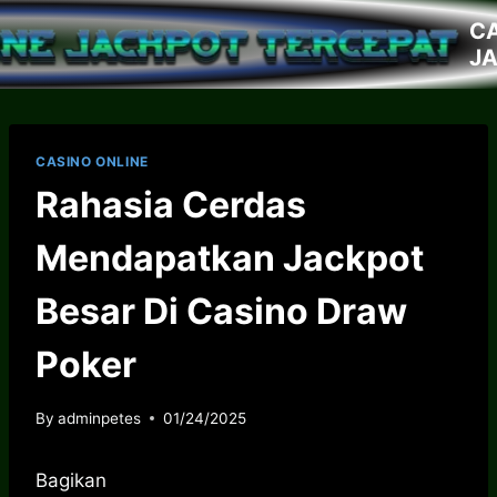
Skip
CA
to
JA
content
CASINO ONLINE
Rahasia Cerdas
Mendapatkan Jackpot
Besar Di Casino Draw
Poker
By
adminpetes
01/24/2025
Bagikan