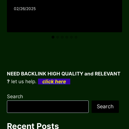
02/26/2025
NEED BACKLINK HIGH QUALITY and RELEVANT
?
let us help.
click here
Search
Search
Recent Posts