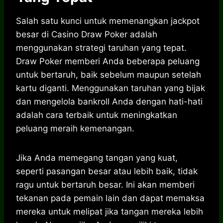
Salah satu kunci untuk memenangkan jackpot
besar di Casino Draw Poker adalah
menggunakan strategi taruhan yang tepat.
Draw Poker memberi Anda beberapa peluang
untuk bertaruh, baik sebelum maupun setelah
kartu diganti. Menggunakan taruhan yang bijak
dan mengelola bankroll Anda dengan hati-hati
adalah cara terbaik untuk meningkatkan
peluang meraih kemenangan.
Jika Anda memegang tangan yang kuat,
seperti pasangan besar atau lebih baik, tidak
ragu untuk bertaruh besar. Ini akan memberi
tekanan pada pemain lain dan dapat memaksa
mereka untuk melipat jika tangan mereka lebih