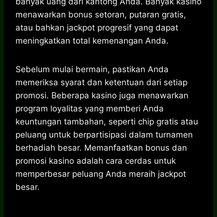
banyak uang dari kantong Anda. Banyak kasino
menawarkan bonus setoran, putaran gratis,
atau bahkan jackpot progresif yang dapat
meningkatkan total kemenangan Anda.
Sebelum mulai bermain, pastikan Anda
memeriksa syarat dan ketentuan dari setiap
promosi. Beberapa kasino juga menawarkan
program loyalitas yang memberi Anda
keuntungan tambahan, seperti chip gratis atau
peluang untuk berpartisipasi dalam turnamen
berhadiah besar. Memanfaatkan bonus dan
promosi kasino adalah cara cerdas untuk
memperbesar peluang Anda meraih jackpot
besar.