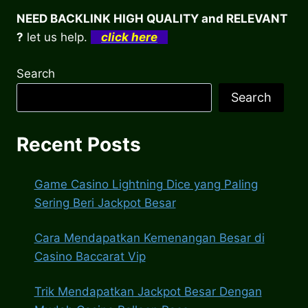
NEED BACKLINK HIGH QUALITY and RELEVANT
?
let us help.
click here
Search
Search
Recent Posts
Game Casino Lightning Dice yang Paling
Sering Beri Jackpot Besar
Cara Mendapatkan Kemenangan Besar di
Casino Baccarat Vip
Trik Mendapatkan Jackpot Besar Dengan