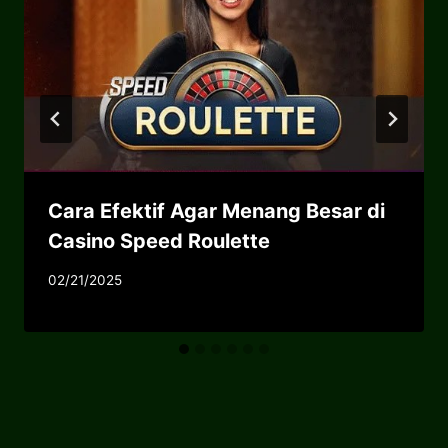
Cara Efektif Agar Menang Besar di
Casino Speed Roulette
02/21/2025