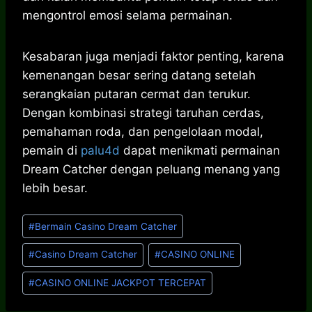
mengontrol emosi selama permainan.
Kesabaran juga menjadi faktor penting, karena
kemenangan besar sering datang setelah
serangkaian putaran cermat dan terukur.
Dengan kombinasi strategi taruhan cerdas,
pemahaman roda, dan pengelolaan modal,
pemain di
palu4d
dapat menikmati permainan
Dream Catcher dengan peluang menang yang
lebih besar.
Post
#
Bermain Casino Dream Catcher
Tags:
#
Casino Dream Catcher
#
CASINO ONLINE
#
CASINO ONLINE JACKPOT TERCEPAT