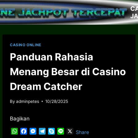
Skip
CA
to
JA
content
CASINO ONLINE
Panduan Rahasia
Menang Besar di Casino
Dream Catcher
By
adminpetes
10/28/2025
Bagikan
W
F
M
T
S
L
X
Share