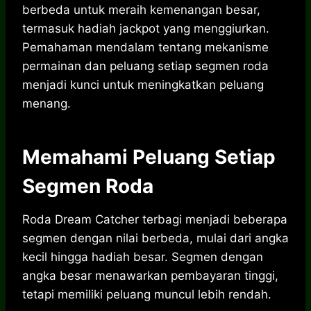
berbeda untuk meraih kemenangan besar,
termasuk hadiah jackpot yang menggiurkan.
Pemahaman mendalam tentang mekanisme
permainan dan peluang setiap segmen roda
menjadi kunci untuk meningkatkan peluang
menang.
Memahami Peluang Setiap
Segmen Roda
Roda Dream Catcher terbagi menjadi beberapa
segmen dengan nilai berbeda, mulai dari angka
kecil hingga hadiah besar. Segmen dengan
angka besar menawarkan pembayaran tinggi,
tetapi memiliki peluang muncul lebih rendah.