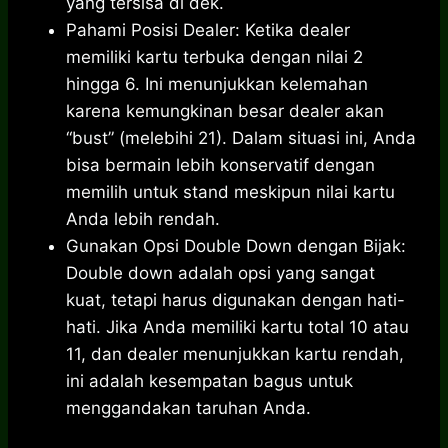
yang tersisa di dek.
Pahami Posisi Dealer: Ketika dealer
memiliki kartu terbuka dengan nilai 2
hingga 6. Ini menunjukkan kelemahan
karena kemungkinan besar dealer akan
“bust” (melebihi 21). Dalam situasi ini, Anda
bisa bermain lebih konservatif dengan
memilih untuk stand meskipun nilai kartu
Anda lebih rendah.
Gunakan Opsi Double Down dengan Bijak:
Double down adalah opsi yang sangat
kuat, tetapi harus digunakan dengan hati-
hati. Jika Anda memiliki kartu total 10 atau
11, dan dealer menunjukkan kartu rendah,
ini adalah kesempatan bagus untuk
menggandakan taruhan Anda.