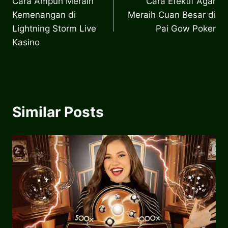
Cara Ampuh Meraih
Cara Efektif Agar
navigation
Kemenangan di
Meraih Cuan Besar di
Lightning Storm Live
Pai Gow Poker
Kasino
Similar Posts