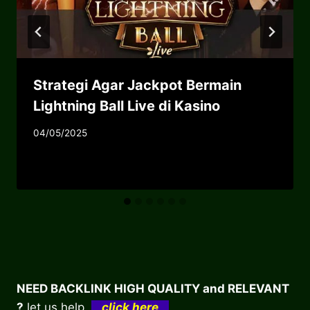
Strategi Agar Jackpot Bermain
Lightning Ball Live di Kasino
04/05/2025
NEED BACKLINK HIGH QUALITY and RELEVANT
?
let us help.
click here