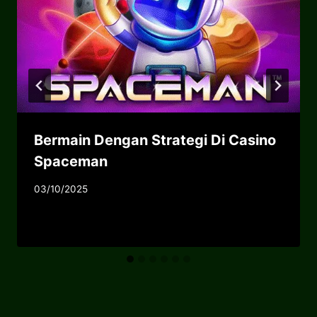
Bermain Dengan Strategi Di Casino
Spaceman
03/10/2025