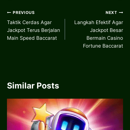
Post
PREVIOUS
NEXT
Taktik Cerdas Agar
Langkah Efektif Agar
navigation
Jackpot Terus Berjalan
Jackpot Besar
Main Speed Baccarat
Bermain Casino
Fortune Baccarat
Similar Posts