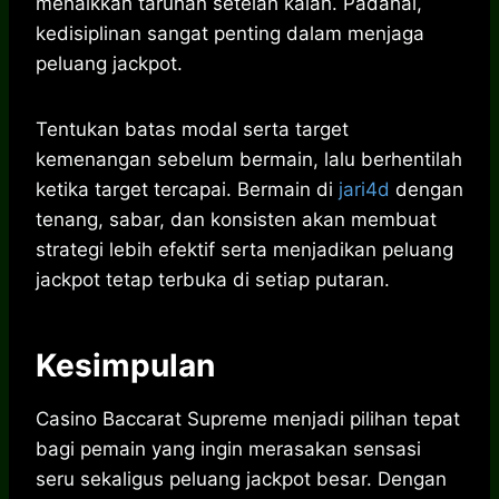
menaikkan taruhan setelah kalah. Padahal,
kedisiplinan sangat penting dalam menjaga
peluang jackpot.
Tentukan batas modal serta target
kemenangan sebelum bermain, lalu berhentilah
ketika target tercapai. Bermain di
jari4d
dengan
tenang, sabar, dan konsisten akan membuat
strategi lebih efektif serta menjadikan peluang
jackpot tetap terbuka di setiap putaran.
Kesimpulan
Casino Baccarat Supreme menjadi pilihan tepat
bagi pemain yang ingin merasakan sensasi
seru sekaligus peluang jackpot besar. Dengan