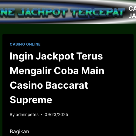
Skip
CA
to
JA
content
CASINO ONLINE
Ingin Jackpot Terus
Mengalir Coba Main
Casino Baccarat
Supreme
By
adminpetes
09/23/2025
Bagikan