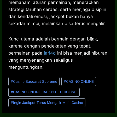
memahami aturan permainan, menerapkan
strategi taruhan cerdas, serta menjaga disiplin
dan kendali emosi, jackpot bukan hanya
sekadar mimpi, melainkan bisa terus mengalir.
Kunci utama adalah bermain dengan bijak,
karena dengan pendekatan yang tepat,
permainan pada
jari4d
ini bisa menjadi hiburan
yang menyenangkan sekaligus
menguntungkan.
Post
#
Casino Baccarat Supreme
#
CASINO ONLINE
Tags:
#
CASINO ONLINE JACKPOT TERCEPAT
#
Ingin Jackpot Terus Mengalir Main Casino