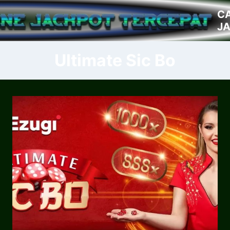
Skip
CA
to
JA
content
Ultimate Sic Bo