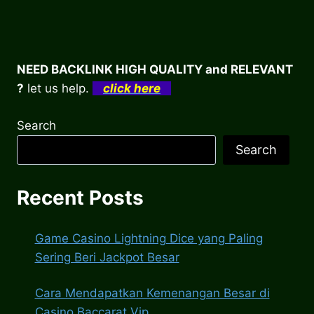
NEED BACKLINK HIGH QUALITY and RELEVANT
?
let us help.
click here
Search
Search
Recent Posts
Game Casino Lightning Dice yang Paling
Sering Beri Jackpot Besar
Cara Mendapatkan Kemenangan Besar di
Casino Baccarat Vip