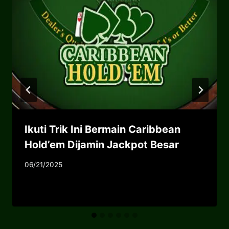
Ikuti Trik Ini Bermain Caribbean
Hold’em Dijamin Jackpot Besar
06/21/2025