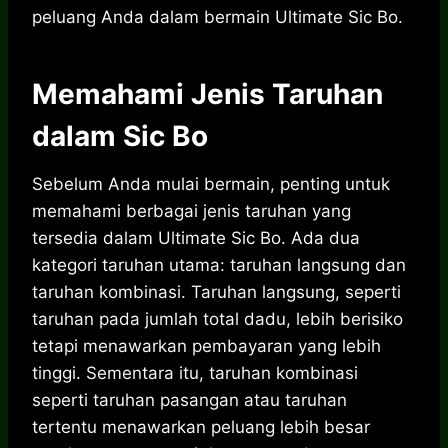
peluang Anda dalam bermain Ultimate Sic Bo.
Memahami Jenis Taruhan
dalam Sic Bo
Sebelum Anda mulai bermain, penting untuk
memahami berbagai jenis taruhan yang
tersedia dalam Ultimate Sic Bo. Ada dua
kategori taruhan utama: taruhan langsung dan
taruhan kombinasi. Taruhan langsung, seperti
taruhan pada jumlah total dadu, lebih berisiko
tetapi menawarkan pembayaran yang lebih
tinggi. Sementara itu, taruhan kombinasi
seperti taruhan pasangan atau taruhan
tertentu menawarkan peluang lebih besar