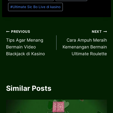
#
Ultimate Sic Bo Live di kasino
Post
PREVIOUS
NEXT
Tips Agar Menang
Cara Ampuh Meraih
navigation
Bermain Video
Kemenangan Bermain
Blackjack di Kasino
Ultimate Roulette
Similar Posts