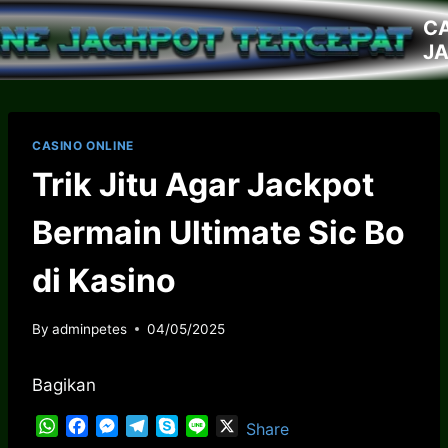
Skip
CA
to
JA
content
CASINO ONLINE
Trik Jitu Agar Jackpot
Bermain Ultimate Sic Bo
di Kasino
By
adminpetes
04/05/2025
Bagikan
W
F
M
T
S
L
X
Share