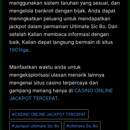
menggunakan sistem taruhan yang sesuai, dan
mengelola bankroll dengan bijak. Anda dapat
meningkatkan peluang untuk mendapatkan
jackpot dalam permainan Ultimate Sic Bo. Dan
setelah Kalian membaca informasi dengan
baik, Kalian dapat langsung bermain di situs
1001liga
.
Manfaatkan waktu anda untuk
mengeksplorisasi ulasan menarik lainnya
mengenai situs casino terpercaya dan
gampang menang hanya di
CASINO ONLINE
JACKPOT TERCEPAT
.
Post
#
CASINO ONLINE JACKPOT TERCEPAT
Tags:
#
Jackpot Ultimate Sic Bo
#
Ultimate Sic Bo