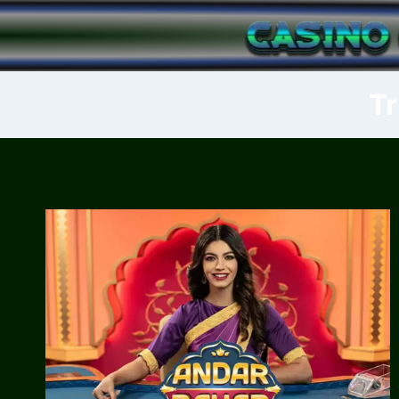
Skip
to
content
Tr