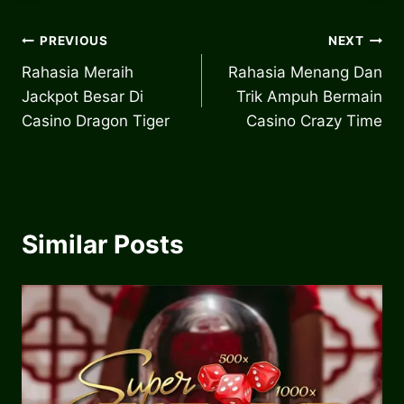
Post
PREVIOUS
NEXT
Rahasia Meraih
Rahasia Menang Dan
navigation
Jackpot Besar Di
Trik Ampuh Bermain
Casino Dragon Tiger
Casino Crazy Time
Similar Posts