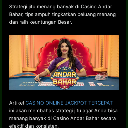
h
a
e
e
k
i
a
c
s
l
y
n
Strategi jitu menang banyak di Casino Andar
t
e
s
e
p
e
Bahar, tips ampuh tingkatkan peluang menang
s
b
e
g
e
dan raih keuntungan Besar.
A
o
n
r
p
o
g
a
p
k
e
m
r
Artikel
CASINO ONLINE JACKPOT TERCEPAT
ini akan membahas strategi jitu agar Anda bisa
menang banyak di Casino Andar Bahar secara
efektif dan konsisten.