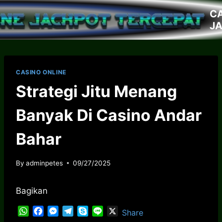
Skip
CA
to
JA
content
CASINO ONLINE
Strategi Jitu Menang
Banyak Di Casino Andar
Bahar
By
adminpetes
09/27/2025
Bagikan
W
F
M
T
S
L
X
Share