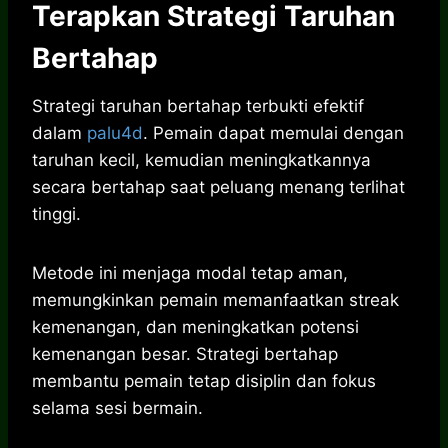
Terapkan Strategi Taruhan
Bertahap
Strategi taruhan bertahap terbukti efektif
dalam
palu4d
. Pemain dapat memulai dengan
taruhan kecil, kemudian meningkatkannya
secara bertahap saat peluang menang terlihat
tinggi.
Metode ini menjaga modal tetap aman,
memungkinkan pemain memanfaatkan streak
kemenangan, dan meningkatkan potensi
kemenangan besar. Strategi bertahap
membantu pemain tetap disiplin dan fokus
selama sesi bermain.