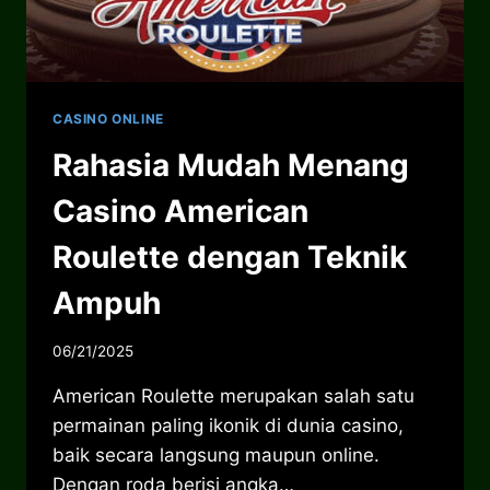
CASINO ONLINE
Rahasia Mudah Menang
Casino American
Roulette dengan Teknik
Ampuh
06/21/2025
American Roulette merupakan salah satu
permainan paling ikonik di dunia casino,
baik secara langsung maupun online.
Dengan roda berisi angka…