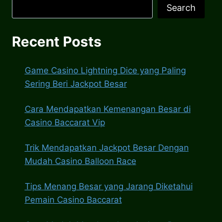
Search
Recent Posts
Game Casino Lightning Dice yang Paling
Sering Beri Jackpot Besar
Cara Mendapatkan Kemenangan Besar di
Casino Baccarat Vip
Trik Mendapatkan Jackpot Besar Dengan
Mudah Casino Balloon Race
Tips Menang Besar yang Jarang Diketahui
Pemain Casino Baccarat