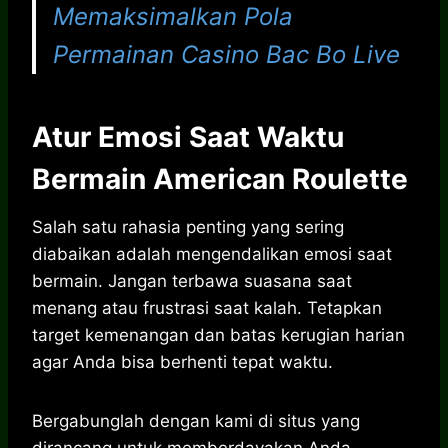
Memaksimalkan Pola
Permainan Casino Bac Bo Live
Atur Emosi Saat Waktu
Bermain American Roulette
Salah satu rahasia penting yang sering
diabaikan adalah mengendalikan emosi saat
bermain. Jangan terbawa suasana saat
menang atau frustrasi saat kalah. Tetapkan
target kemenangan dan batas kerugian harian
agar Anda bisa berhenti tepat waktu.
Bergabunglah dengan kami di situs yang