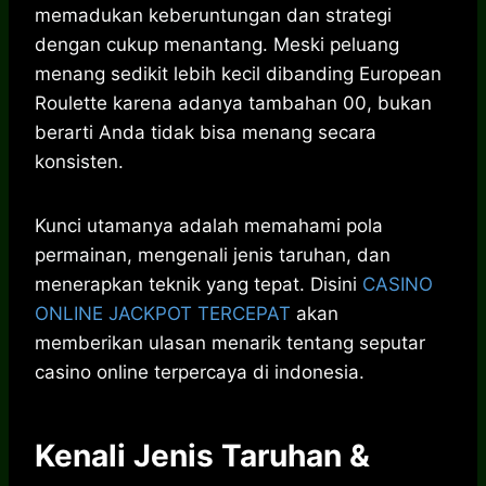
memadukan keberuntungan dan strategi
dengan cukup menantang. Meski peluang
menang sedikit lebih kecil dibanding European
Roulette karena adanya tambahan 00, bukan
berarti Anda tidak bisa menang secara
konsisten.
Kunci utamanya adalah memahami pola
permainan, mengenali jenis taruhan, dan
menerapkan teknik yang tepat. Disini
CASINO
ONLINE JACKPOT TERCEPAT
akan
memberikan ulasan menarik tentang seputar
casino online terpercaya di indonesia.
Kenali Jenis Taruhan &