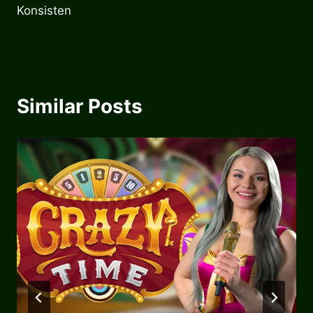
Konsisten
Similar Posts