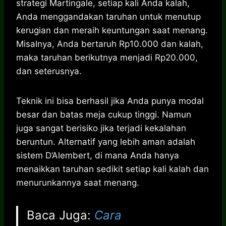
strategi Martingale, setiap kali Anda kalah,
Anda menggandakan taruhan untuk menutup
kerugian dan meraih keuntungan saat menang.
Misalnya, Anda bertaruh Rp10.000 dan kalah,
maka taruhan berikutnya menjadi Rp20.000,
dan seterusnya.
Teknik ini bisa berhasil jika Anda punya modal
besar dan batas meja cukup tinggi. Namun
juga sangat berisiko jika terjadi kekalahan
beruntun. Alternatif yang lebih aman adalah
sistem D’Alembert, di mana Anda hanya
menaikkan taruhan sedikit setiap kali kalah dan
menurunkannya saat menang.
Baca Juga:
Cara