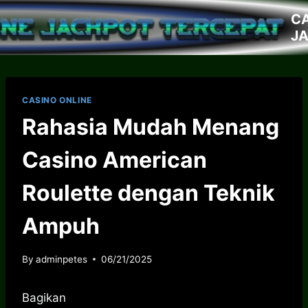
Skip
CA
to
JA
content
CASINO ONLINE
Rahasia Mudah Menang
Casino American
Roulette dengan Teknik
Ampuh
By
adminpetes
06/21/2025
Bagikan