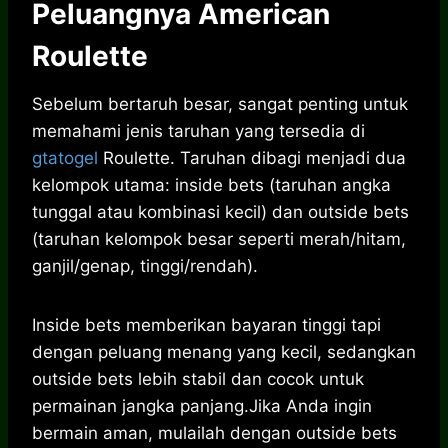
Peluangnya American
Roulette
Sebelum bertaruh besar, sangat penting untuk
memahami jenis taruhan yang tersedia di
gtatogel
Roulette. Taruhan dibagi menjadi dua
kelompok utama: inside bets (taruhan angka
tunggal atau kombinasi kecil) dan outside bets
(taruhan kelompok besar seperti merah/hitam,
ganjil/genap, tinggi/rendah).
Inside bets memberikan bayaran tinggi tapi
dengan peluang menang yang kecil, sedangkan
outside bets lebih stabil dan cocok untuk
permainan jangka panjang.Jika Anda ingin
bermain aman, mulailah dengan outside bets