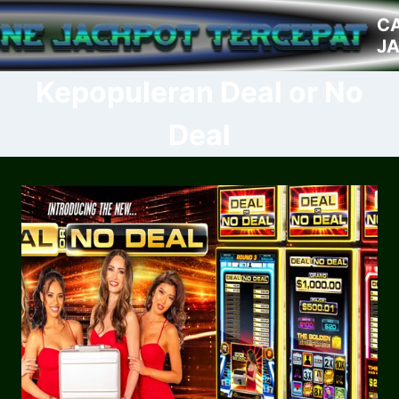
Skip
CA
to
JA
content
Kepopuleran Deal or No
Deal