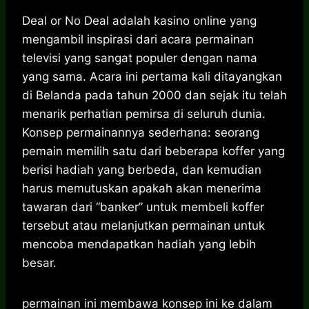
Deal or No Deal adalah kasino online yang
mengambil inspirasi dari acara permainan
televisi yang sangat populer dengan nama
yang sama. Acara ini pertama kali ditayangkan
di Belanda pada tahun 2000 dan sejak itu telah
menarik perhatian pemirsa di seluruh dunia.
Konsep permainannya sederhana: seorang
pemain memilih satu dari beberapa koffer yang
berisi hadiah yang berbeda, dan kemudian
harus memutuskan apakah akan menerima
tawaran dari “banker” untuk membeli koffer
tersebut atau melanjutkan permainan untuk
mencoba mendapatkan hadiah yang lebih
besar.
permainan ini membawa konsep ini ke dalam