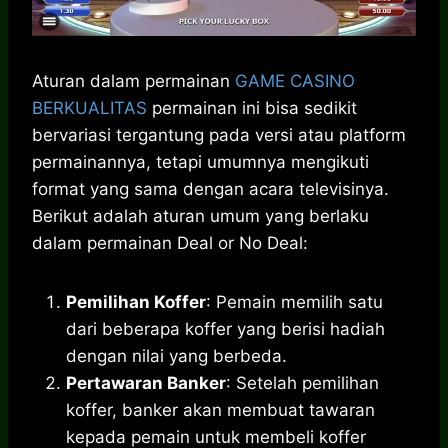
Aturan dalam permainan
GAME CASINO
BERKUALITAS
permainan ini bisa sedikit
bervariasi tergantung pada versi atau platform
permainannya, tetapi umumnya mengikuti
format yang sama dengan acara televisinya.
Berikut adalah aturan umum yang berlaku
dalam permainan Deal or No Deal:
Pemilihan Koffer
: Pemain memilih satu
dari beberapa koffer yang berisi hadiah
dengan nilai yang berbeda.
Pertawaran Banker
: Setelah pemilihan
koffer, banker akan membuat tawaran
kepada pemain untuk membeli koffer