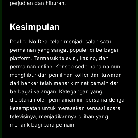
perjudian dan hiburan.
Kesimpulan
Deal or No Deal telah menjadi salah satu
permainan yang sangat populer di berbagai
platform. Termasuk televisi, kasino, dan
permainan online. Konsep sederhana namun
menghibur dari pemilihan koffer dan tawaran
dari banker telah menarik minat pemain dari
berbagai kalangan. Ketegangan yang
diciptakan oleh permainan ini, bersama dengan
kesempatan untuk merasakan sensasi acara
televisinya, menjadikannya pilihan yang
menarik bagi para pemain.