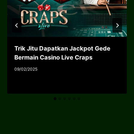
Trik Jitu Dapatkan Jackpot Gede
Bermain Casino Live Craps
09/02/2025