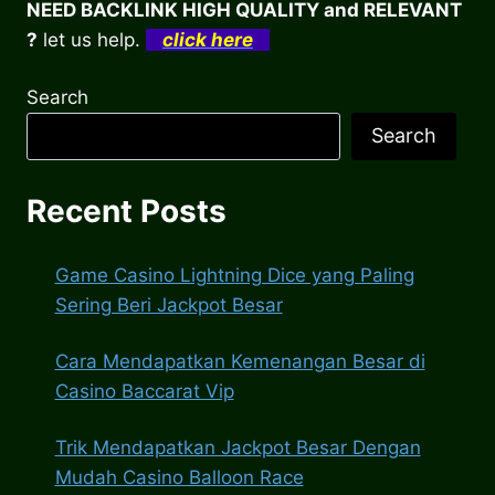
NEED BACKLINK HIGH QUALITY and RELEVANT
?
let us help.
click here
Search
Search
Recent Posts
Game Casino Lightning Dice yang Paling
Sering Beri Jackpot Besar
Cara Mendapatkan Kemenangan Besar di
Casino Baccarat Vip
Trik Mendapatkan Jackpot Besar Dengan
Mudah Casino Balloon Race