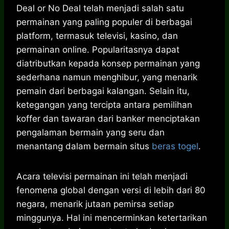
Deal or No Deal telah menjadi salah satu
permainan yang paling populer di berbagai
platform, termasuk televisi, kasino, dan
permainan online. Popularitasnya dapat
diatributkan kepada konsep permainan yang
sederhana namun menghibur, yang menarik
pemain dari berbagai kalangan. Selain itu,
ketegangan yang tercipta antara pemilihan
koffer dan tawaran dari banker menciptakan
pengalaman bermain yang seru dan
menantang dalam bermain situs
beras togel
.
Acara televisi permainan ini telah menjadi
fenomena global dengan versi di lebih dari 80
negara, menarik jutaan pemirsa setiap
minggunya. Hal ini mencerminkan ketertarikan