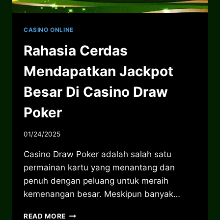
CASINO ONLINE
Rahasia Cerdas
Mendapatkan Jackpot
Besar Di Casino Draw
Poker
01/24/2025
Casino Draw Poker adalah salah satu
permainan kartu yang menantang dan
penuh dengan peluang untuk meraih
kemenangan besar. Meskipun banyak…
RAHASIA
READ MORE