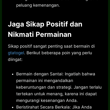
peluang kemenangan.
Jaga Sikap Positif dan
Nikmati Permainan
Sikap positif sangat penting saat bermain di
gtatogel
. Berikut beberapa poin yang perlu
diingat:
Bermain dengan Santai: Ingatlah bahwa
permainan ini mengandalkan
keberuntungan dan strategi. Jangan terlalu
tertekan untuk menang, karena ini dapat
mengurangi kesenangan Anda.
Beristirahat Secara Berkala: Jika Anda