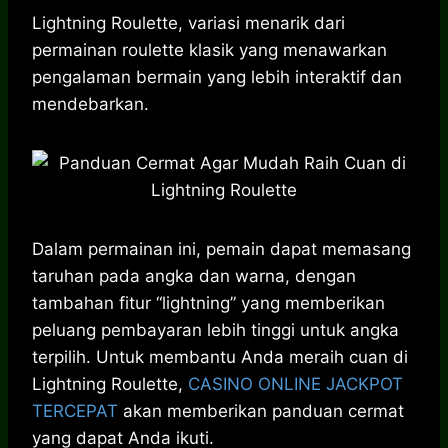
h
a
e
e
k
i
a
c
s
l
y
n
Lightning Roulette, variasi menarik dari
t
e
s
e
p
e
permainan roulette klasik yang menawarkan
s
b
e
g
e
pengalaman bermain yang lebih interaktif dan
A
o
n
r
mendebarkan.
p
o
g
a
p
k
e
m
r
Dalam permainan ini, pemain dapat memasang
taruhan pada angka dan warna, dengan
tambahan fitur “lightning” yang memberikan
peluang pembayaran lebih tinggi untuk angka
terpilih. Untuk membantu Anda meraih cuan di
Lightning Roulette,
CASINO ONLINE JACKPOT
TERCEPAT
akan memberikan panduan cermat
yang dapat Anda ikuti.