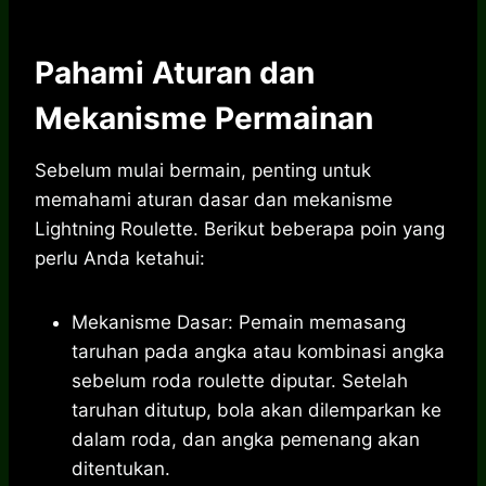
Pahami Aturan dan
Mekanisme Permainan
Sebelum mulai bermain, penting untuk
memahami aturan dasar dan mekanisme
Lightning Roulette. Berikut beberapa poin yang
perlu Anda ketahui:
Mekanisme Dasar: Pemain memasang
taruhan pada angka atau kombinasi angka
sebelum roda roulette diputar. Setelah
taruhan ditutup, bola akan dilemparkan ke
dalam roda, dan angka pemenang akan
ditentukan.