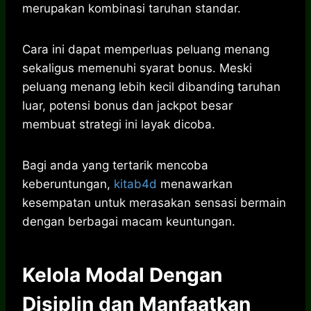
merupakan kombinasi taruhan standar.
Cara ini dapat memperluas peluang menang
sekaligus memenuhi syarat bonus. Meski
peluang menang lebih kecil dibanding taruhan
luar, potensi bonus dan jackpot besar
membuat strategi ini layak dicoba.
Bagi anda yang tertarik mencoba
keberuntungan,
kitab4d
menawarkan
kesempatan untuk merasakan sensasi bermain
dengan berbagai macam keuntungan.
Kelola Modal Dengan
Disiplin dan Manfaatkan