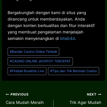
Bergabunglah dengan kami di situs yang
dirancang untuk memberdayakan. Anda
dengan konten berkualitas dan fitur interaktif
yang membuat pengalaman menjelajah
semakin menyenangkan di
kitab4d
.
Post
#
Bandar Casino Online Terbaik
Tags:
#
CASINO ONLINE JACKPOT TERCEPAT
#
Fireball Roulette Live
#
Tips dan Trik Bermain Casino
Post
PREVIOUS
NEXT
Cara Mudah Meraih
Trik Agar Mudah
navigation