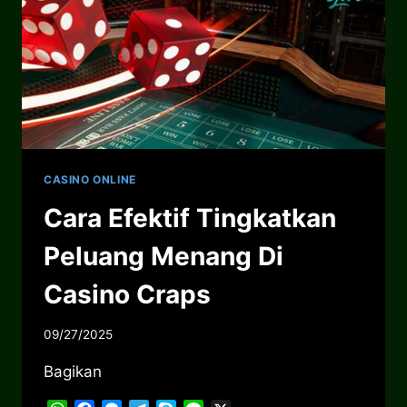
CASINO ONLINE
Cara Efektif Tingkatkan
Peluang Menang Di
Casino Craps
09/27/2025
Bagikan