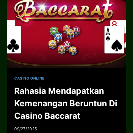
CASINO
MEGA
SIC
BO
CASINO ONLINE
Rahasia Mendapatkan
Kemenangan Beruntun Di
Casino Baccarat
09/27/2025