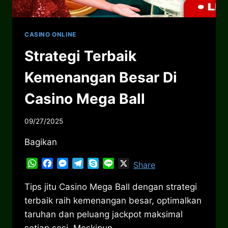
CASINO ONLINE
Strategi Terbaik
Kemenangan Besar Di
Casino Mega Ball
09/27/2025
Bagikan
WhatsApp
Facebook
Messenger
Telegram
Skype
Line
X
Share
Tips jitu Casino Mega Ball dengan strategi
terbaik raih kemenangan besar, optimalkan
taruhan dan peluang jackpot maksimal