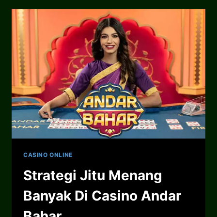
TRIK
AMPUH
BERMAIN
CASINO
CRAZY
TIME
CASINO ONLINE
Strategi Jitu Menang
Banyak Di Casino Andar
Bahar