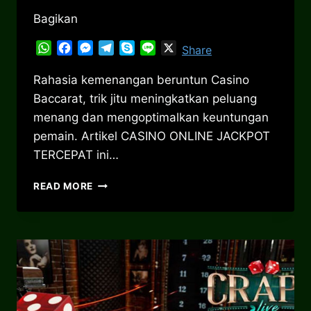
Bagikan
WhatsApp
Facebook
Messenger
Telegram
Skype
Line
X
Share
Rahasia kemenangan beruntun Casino
Baccarat, trik jitu meningkatkan peluang
menang dan mengoptimalkan keuntungan
pemain. Artikel CASINO ONLINE JACKPOT
TERCEPAT ini…
RAHASIA
READ MORE
MENDAPATKAN
KEMENANGAN
BERUNTUN
DI
CASINO
BACCARAT