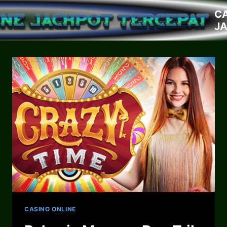
Skip
CA
to
JA
content
CASINO ONLINE