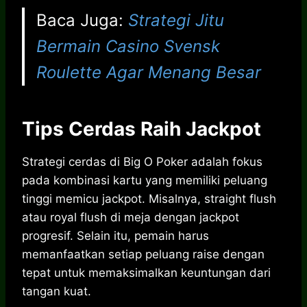
Baca Juga:
Strategi Jitu
Bermain Casino Svensk
Roulette Agar Menang Besar
Tips Cerdas Raih Jackpot
Strategi cerdas di Big O Poker adalah fokus
pada kombinasi kartu yang memiliki peluang
tinggi memicu jackpot. Misalnya, straight flush
atau royal flush di meja dengan jackpot
progresif. Selain itu, pemain harus
memanfaatkan setiap peluang raise dengan
tepat untuk memaksimalkan keuntungan dari
tangan kuat.