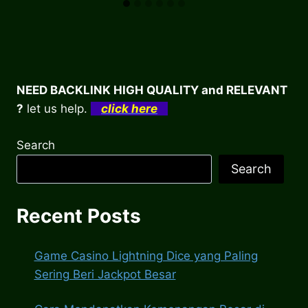
NEED BACKLINK HIGH QUALITY and RELEVANT
?
let us help.
click here
Search
Search
Recent Posts
Game Casino Lightning Dice yang Paling
Sering Beri Jackpot Besar