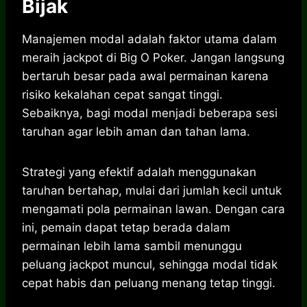
Bijak
Manajemen modal adalah faktor utama dalam
meraih jackpot di Big O Poker. Jangan langsung
bertaruh besar pada awal permainan karena
risiko kekalahan cepat sangat tinggi.
Sebaiknya, bagi modal menjadi beberapa sesi
taruhan agar lebih aman dan tahan lama.
Strategi yang efektif adalah menggunakan
taruhan bertahap, mulai dari jumlah kecil untuk
mengamati pola permainan lawan. Dengan cara
ini, pemain dapat tetap berada dalam
permainan lebih lama sambil menunggu
peluang jackpot muncul, sehingga modal tidak
cepat habis dan peluang menang tetap tinggi.