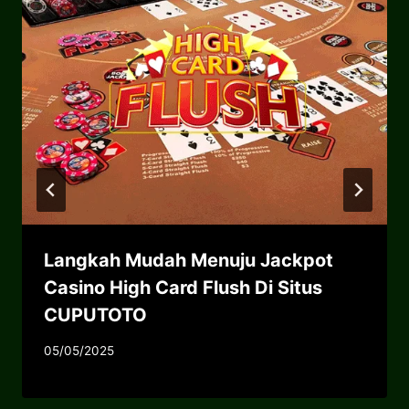
Langkah Mudah Menuju Jackpot
Casino High Card Flush Di Situs
CUPUTOTO
05/05/2025