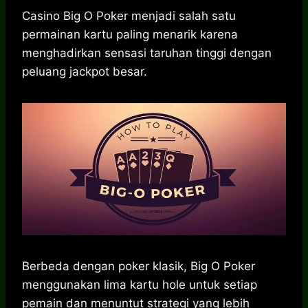
h
a
e
e
k
i
a
c
s
l
y
n
Casino Big O Poker menjadi salah satu
t
e
s
e
p
e
permainan kartu paling menarik karena
s
b
e
g
e
menghadirkan sensasi taruhan tinggi dengan
A
o
n
r
peluang jackpot besar.
p
o
g
a
p
k
e
m
r
Berbeda dengan poker klasik, Big O Poker
menggunakan lima kartu hole untuk setiap
pemain dan menuntut strategi yang lebih