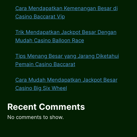
Cara Mendapatkan Kemenangan Besar di
Casino Baccarat Vip
Trik Mendapatkan Jackpot Besar Dengan
Mudah Casino Balloon Race
Tips Menang Besar yang Jarang Diketahui
Pemain Casino Baccarat
Cara Mudah Mendapatkan Jackpot Besar
Casino Big Six Wheel
Recent Comments
No comments to show.