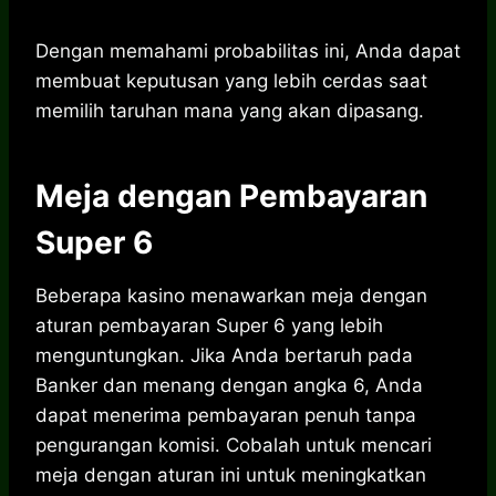
Dengan memahami probabilitas ini, Anda dapat
membuat keputusan yang lebih cerdas saat
memilih taruhan mana yang akan dipasang.
Meja dengan Pembayaran
Super 6
Beberapa kasino menawarkan meja dengan
aturan pembayaran Super 6 yang lebih
menguntungkan. Jika Anda bertaruh pada
Banker dan menang dengan angka 6, Anda
dapat menerima pembayaran penuh tanpa
pengurangan komisi. Cobalah untuk mencari
meja dengan aturan ini untuk meningkatkan