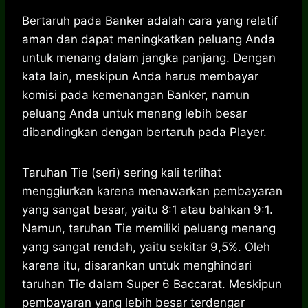
Bertaruh pada Banker adalah cara yang relatif
aman dan dapat meningkatkan peluang Anda
untuk menang dalam jangka panjang. Dengan
kata lain, meskipun Anda harus membayar
komisi pada kemenangan Banker, namun
peluang Anda untuk menang lebih besar
dibandingkan dengan bertaruh pada Player.
Taruhan Tie (seri) sering kali terlihat
menggiurkan karena menawarkan pembayaran
yang sangat besar, yaitu 8:1 atau bahkan 9:1.
Namun, taruhan Tie memiliki peluang menang
yang sangat rendah, yaitu sekitar 9,5%. Oleh
karena itu, disarankan untuk menghindari
taruhan Tie dalam Super 6 Baccarat. Meskipun
pembayaran yang lebih besar terdengar