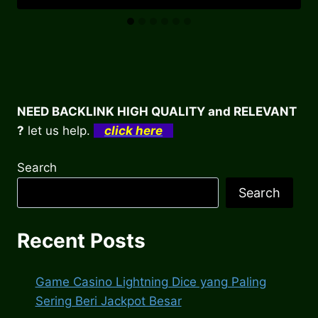
NEED BACKLINK HIGH QUALITY and RELEVANT
?
let us help.
click here
Search
Search
Recent Posts
Game Casino Lightning Dice yang Paling
Sering Beri Jackpot Besar