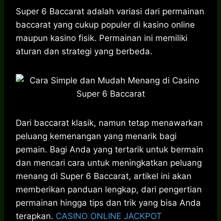
h
a
e
e
k
i
a
c
s
l
y
n
Super 6 Baccarat adalah variasi dari permainan
t
e
s
e
p
e
baccarat yang cukup populer di kasino online
s
b
e
g
e
maupun kasino fisik. Permainan ini memiliki
A
o
n
r
aturan dan strategi yang berbeda.
p
o
g
a
p
k
e
m
r
Dari baccarat klasik, namun tetap menawarkan
peluang kemenangan yang menarik bagi
pemain. Bagi Anda yang tertarik untuk bermain
dan mencari cara untuk meningkatkan peluang
menang di Super 6 Baccarat, artikel ini akan
memberikan panduan lengkap, dari pengertian
permainan hingga tips dan trik yang bisa Anda
terapkan.
CASINO ONLINE JACKPOT