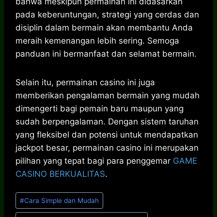
bahwa meskipun permainan ini didasarkan
pada keberuntungan, strategi yang cerdas dan
disiplin dalam bermain akan membantu Anda
meraih kemenangan lebih sering. Semoga
panduan ini bermanfaat dan selamat bermain.
Selain itu, permainan casino ini juga
memberikan pengalaman bermain yang mudah
dimengerti bagi pemain baru maupun yang
sudah berpengalaman. Dengan sistem taruhan
yang fleksibel dan potensi untuk mendapatkan
jackpot besar, permainan casino ini merupakan
pilihan yang tepat bagi para penggemar
GAME
CASINO BERKUALITAS
.
Post
#
Cara Simple dan Mudah
Tags: