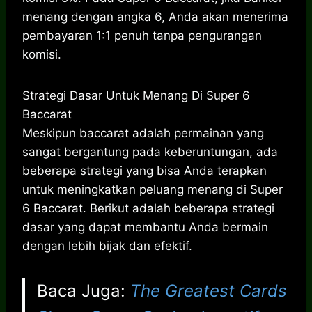
menang dengan angka 6, Anda akan menerima
pembayaran 1:1 penuh tanpa pengurangan
komisi.
Strategi Dasar Untuk Menang Di Super 6
Baccarat
Meskipun baccarat adalah permainan yang
sangat bergantung pada keberuntungan, ada
beberapa strategi yang bisa Anda terapkan
untuk meningkatkan peluang menang di Super
6 Baccarat. Berikut adalah beberapa strategi
dasar yang dapat membantu Anda bermain
dengan lebih bijak dan efektif.
Baca Juga:
The Greatest Cards