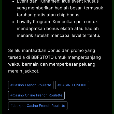
Event dan Turnamen: Ikuti event khusus
yang memberikan hadiah besar, termasuk
taruhan gratis atau chip bonus.
Loyalty Program: Kumpulkan poin untuk
mendapatkan bonus ekstra atau hadiah
menarik setelah mencapai level tertentu.
Selalu manfaatkan bonus dan promo yang
tersedia di BBFSTOTO untuk memperpanjang
waktu bermain dan memperbesar peluang
meraih jackpot.
Post
#
Casino French Roulette
#
CASINO ONLINE
Tags:
#
Casino Online French Roulette
#
Jackpot Casino French Roulette