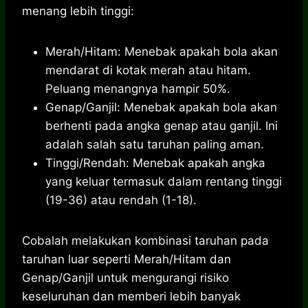
menang lebih tinggi:
Merah/Hitam: Menebak apakah bola akan
mendarat di kotak merah atau hitam.
Peluang menangnya hampir 50%.
Genap/Ganjil: Menebak apakah bola akan
berhenti pada angka genap atau ganjil. Ini
adalah salah satu taruhan paling aman.
Tinggi/Rendah: Menebak apakah angka
yang keluar termasuk dalam rentang tinggi
(19-36) atau rendah (1-18).
Cobalah melakukan kombinasi taruhan pada
taruhan luar seperti Merah/Hitam dan
Genap/Ganjil untuk mengurangi risiko
keseluruhan dan memberi lebih banyak