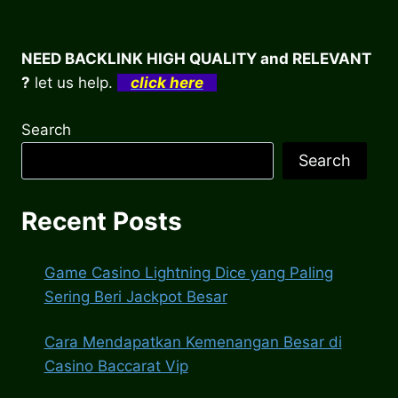
NEED BACKLINK HIGH QUALITY and RELEVANT
?
let us help.
click here
Search
Search
Recent Posts
Game Casino Lightning Dice yang Paling
Sering Beri Jackpot Besar
Cara Mendapatkan Kemenangan Besar di
Casino Baccarat Vip