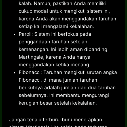
kalah. Namun, pastikan Anda memiliki
cukup modal untuk mengikuti sistem ini,
karena Anda akan menggandakan taruhan
setiap kali mengalami kekalahan.
Paroli: Sistem ini berfokus pada
penggandaan taruhan setelah
kemenangan. Ini lebih aman dibanding
Martingale, karena Anda hanya
menggandakan ketika menang.
Fibonacci: Taruhan mengikuti urutan angka
Fibonacci, di mana jumlah taruhan
berikutnya adalah jumlah dari dua taruhan
sebelumnya. Ini membantu mengurangi
kerugian besar setelah kekalahan.
Jangan terlalu terburu-buru menerapkan