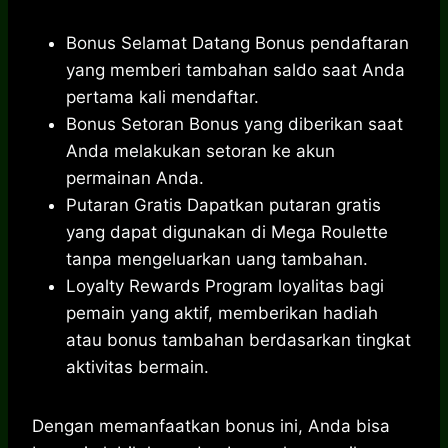
Bonus Selamat Datang Bonus pendaftaran
yang memberi tambahan saldo saat Anda
pertama kali mendaftar.
Bonus Setoran Bonus yang diberikan saat
Anda melakukan setoran ke akun
permainan Anda.
Putaran Gratis Dapatkan putaran gratis
yang dapat digunakan di Mega Roulette
tanpa mengeluarkan uang tambahan.
Loyalty Rewards Program loyalitas bagi
pemain yang aktif, memberikan hadiah
atau bonus tambahan berdasarkan tingkat
aktivitas bermain.
Dengan memanfaatkan bonus ini, Anda bisa