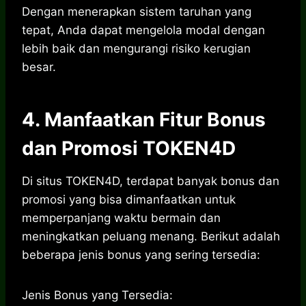
Dengan menerapkan sistem taruhan yang
tepat, Anda dapat mengelola modal dengan
lebih baik dan mengurangi risiko kerugian
besar.
4. Manfaatkan Fitur Bonus
dan Promosi TOKEN4D
Di situs TOKEN4D, terdapat banyak bonus dan
promosi yang bisa dimanfaatkan untuk
memperpanjang waktu bermain dan
meningkatkan peluang menang. Berikut adalah
beberapa jenis bonus yang sering tersedia:
Jenis Bonus yang Tersedia: