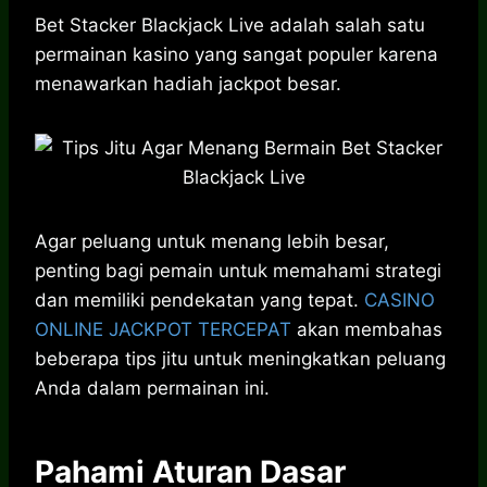
h
a
e
e
k
i
a
c
s
l
y
n
Bet Stacker Blackjack Live adalah salah satu
t
e
s
e
p
e
permainan kasino yang sangat populer karena
s
b
e
g
e
menawarkan hadiah jackpot besar.
A
o
n
r
p
o
g
a
p
k
e
m
r
Agar peluang untuk menang lebih besar,
penting bagi pemain untuk memahami strategi
dan memiliki pendekatan yang tepat.
CASINO
ONLINE JACKPOT TERCEPAT
akan membahas
beberapa tips jitu untuk meningkatkan peluang
Anda dalam permainan ini.
Pahami Aturan Dasar