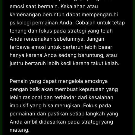
emosi saat bermain. Kekalahan atau
kemenangan beruntun dapat mempengaruhi
psikologi permainan Anda. Cobalah untuk tetap
tenang dan fokus pada strategi yang telah
Anda rencanakan sebelumnya. Jangan
terbawa emosi untuk bertaruh lebih besar
hanya karena Anda sedang beruntung, atau
justru bertaruh lebih kecil karena takut kalah.
Pemain yang dapat mengelola emosinya
dengan baik akan membuat keputusan yang
lebih rasional dan terhindar dari kesalahan
impulsif yang bisa merugikan. Fokus pada
permainan dan pastikan setiap langkah yang
Anda ambil didasarkan pada strategi yang
matang.