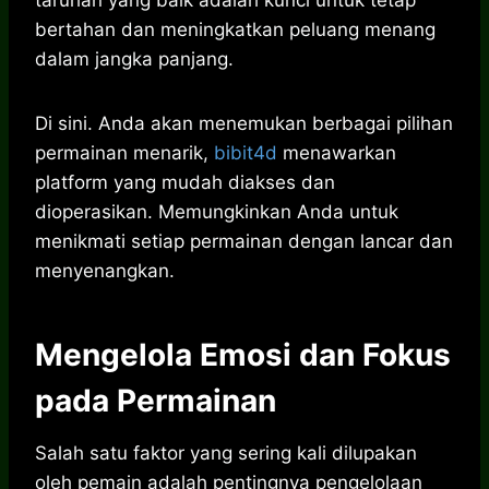
taruhan yang baik adalah kunci untuk tetap
bertahan dan meningkatkan peluang menang
dalam jangka panjang.
Di sini. Anda akan menemukan berbagai pilihan
permainan menarik,
bibit4d
menawarkan
platform yang mudah diakses dan
dioperasikan. Memungkinkan Anda untuk
menikmati setiap permainan dengan lancar dan
menyenangkan.
Mengelola Emosi dan Fokus
pada Permainan
Salah satu faktor yang sering kali dilupakan
oleh pemain adalah pentingnya pengelolaan