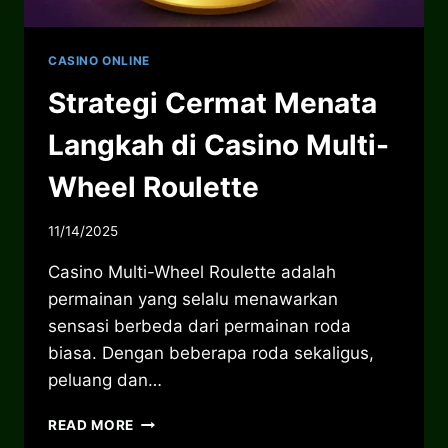
CASINO ONLINE
Strategi Cermat Menata
Langkah di Casino Multi-
Wheel Roulette
11/14/2025
Casino Multi-Wheel Roulette adalah
permainan yang selalu menawarkan
sensasi berbeda dari permainan roda
biasa. Dengan beberapa roda sekaligus,
peluang dan…
STRATEGI
READ MORE
CERMAT