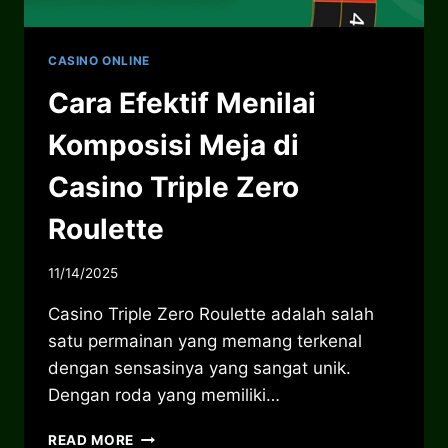
CASINO ONLINE
Cara Efektif Menilai
Komposisi Meja di
Casino Triple Zero
Roulette
11/14/2025
Casino Triple Zero Roulette adalah salah
satu permainan yang memang terkenal
dengan sensasinya yang sangat unik.
Dengan roda yang memiliki…
CARA
READ MORE