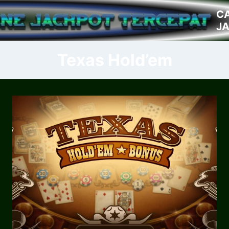
Skip
CA
to
JA
content
Texas Hold’em