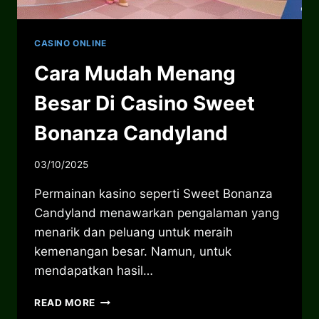
CASINO ONLINE
Cara Mudah Menang
Besar Di Casino Sweet
Bonanza Candyland
03/10/2025
Permainan kasino seperti Sweet Bonanza
Candyland menawarkan pengalaman yang
menarik dan peluang untuk meraih
kemenangan besar. Namun, untuk
mendapatkan hasil…
CARA
READ MORE
MUDAH