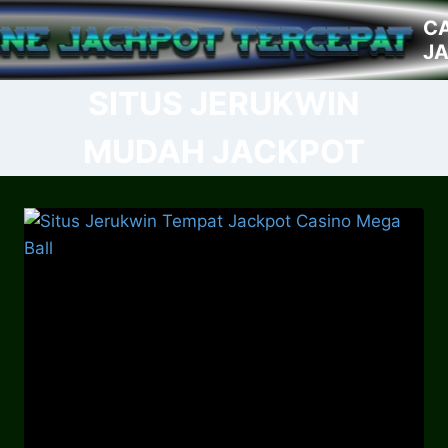
Skip
CA
to
JA
content
SITUS JERUKWIN
MUDAH JACKPOT