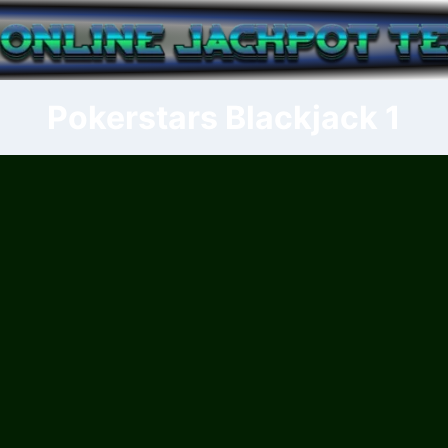
Pokerstars Blackjack 1