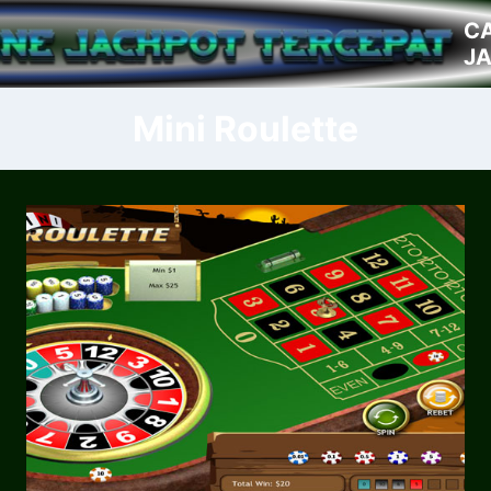
Skip
CA
to
JA
content
Mini Roulette