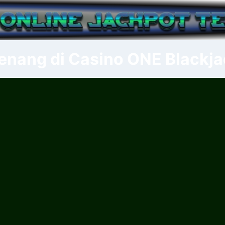
enang di Casino ONE Blackja