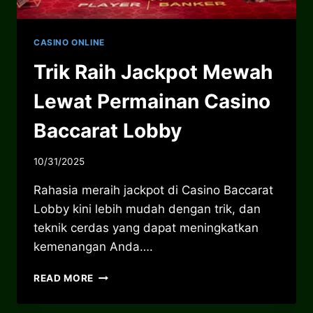
CASINO ONLINE
Trik Raih Jackpot Mewah
Lewat Permainan Casino
Baccarat Lobby
10/31/2025
Rahasia meraih jackpot di Casino Baccarat
Lobby kini lebih mudah dengan trik, dan
teknik cerdas yang dapat meningkatkan
kemenangan Anda….
TRIK
READ MORE
RAIH
JACKPOT