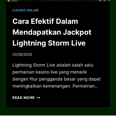
CASINO ONLINE
Cara Efektif Dalam
Mendapatkan Jackpot
Lightning Storm Live
02/26/2025
Lightning Storm Live adalah salah satu
permainan kasino live yang menarik
dengan fitur pengganda besar yang dapat
meningkatkan kemenangan. Permainan…
CARA
READ MORE
EFEKTIF
DALAM
MENDAPATKAN