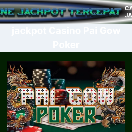
Skip
CA
to
JA
content
jackpot Casino Pai Gow
Poker