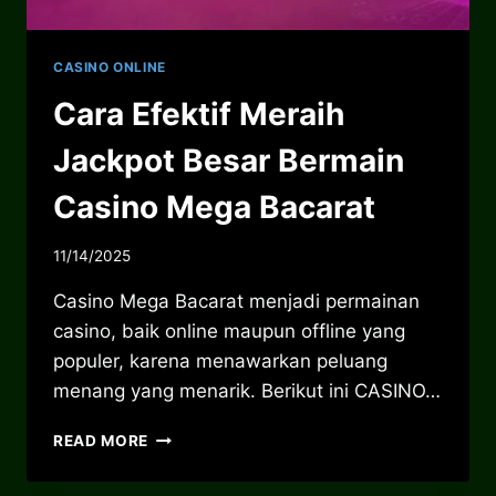
CASINO ONLINE
Cara Efektif Meraih
Jackpot Besar Bermain
Casino Mega Bacarat
11/14/2025
Casino Mega Bacarat menjadi permainan
casino, baik online maupun offline yang
populer, karena menawarkan peluang
menang yang menarik. Berikut ini CASINO…
CARA
READ MORE
EFEKTIF
MERAIH