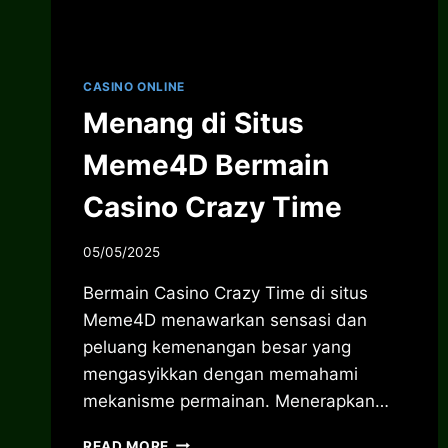
CASINO ONLINE
Menang di Situs
Meme4D Bermain
Casino Crazy Time
05/05/2025
Bermain Casino Crazy Time di situs
Meme4D menawarkan sensasi dan
peluang kemenangan besar yang
mengasyikkan dengan memahami
mekanisme permainan. Menerapkan…
MENANG
READ MORE