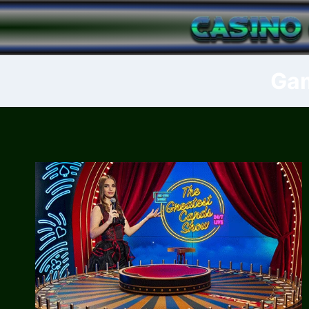
Skip
to
content
Gam