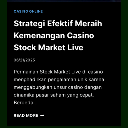
CASINO ONLINE
Strategi Efektif Meraih
Kemenangan Casino
Stock Market Live
06/21/2025
Permainan Stock Market Live di casino
menghadirkan pengalaman unik karena
menggabungkan unsur casino dengan
dinamika pasar saham yang cepat.
Berbeda…
STRATEGI
READ MORE
EFEKTIF
MERAIH