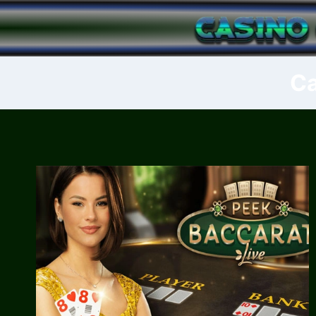
Skip
to
content
Ca