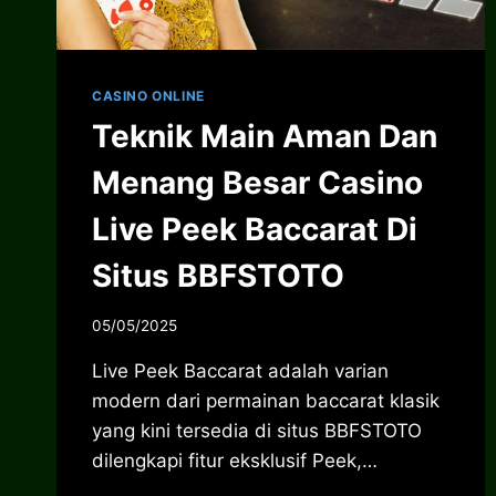
CASINO ONLINE
Teknik Main Aman Dan
Menang Besar Casino
Live Peek Baccarat Di
Situs BBFSTOTO
05/05/2025
Live Peek Baccarat adalah varian
modern dari permainan baccarat klasik
yang kini tersedia di situs BBFSTOTO
dilengkapi fitur eksklusif Peek,…