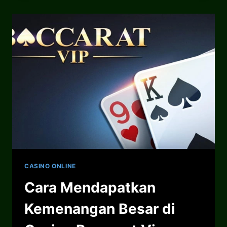
DICE
YANG
PALING
SERING
BERI
JACKPOT
BESAR
CASINO ONLINE
Cara Mendapatkan
Kemenangan Besar di