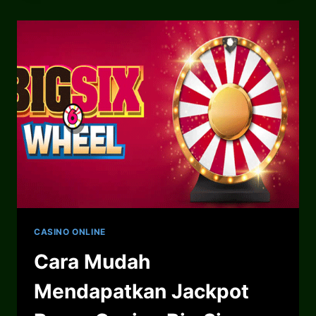
YANG
JARANG
DIKETAHUI
PEMAIN
CASINO
BACCARAT
CASINO ONLINE
Cara Mudah
Mendapatkan Jackpot