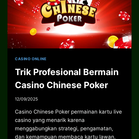
CASINO ONLINE
Trik Profesional Bermain
Casino Chinese Poker
12/09/2025
Casino Chinese Poker permainan kartu live
casino yang menarik karena
menggabungkan strategi, pengamatan,
dan kemampuan membaca kartu lawan.