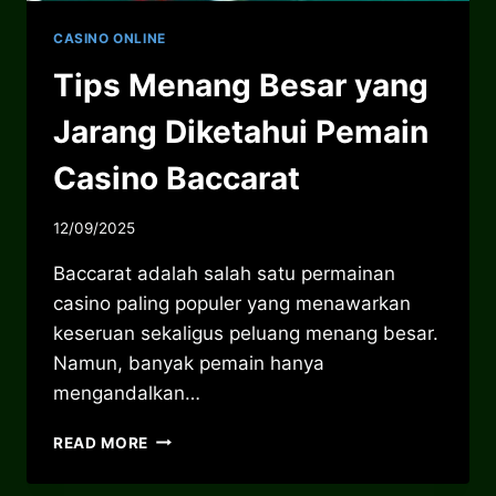
CASINO ONLINE
Tips Menang Besar yang
Jarang Diketahui Pemain
Casino Baccarat
12/09/2025
Baccarat adalah salah satu permainan
casino paling populer yang menawarkan
keseruan sekaligus peluang menang besar.
Namun, banyak pemain hanya
mengandalkan…
TIPS
READ MORE
MENANG
BESAR