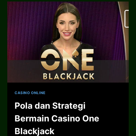
CASINO
PIRATE
21
CASINO ONLINE
Pola dan Strategi
Bermain Casino One
Blackjack