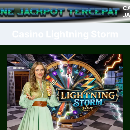
Skip
CA
to
JA
content
Casino Lightning Storm