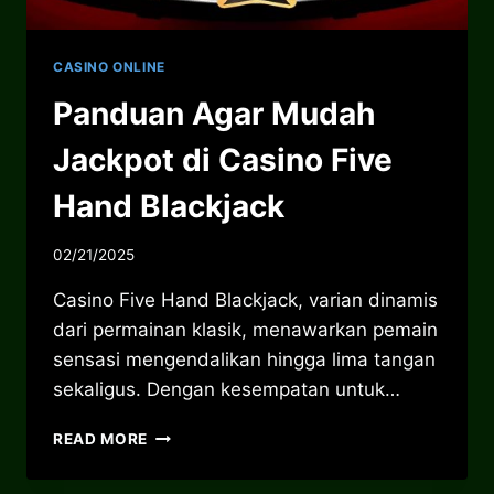
CASINO ONLINE
Panduan Agar Mudah
Jackpot di Casino Five
Hand Blackjack
02/21/2025
Casino Five Hand Blackjack, varian dinamis
dari permainan klasik, menawarkan pemain
sensasi mengendalikan hingga lima tangan
sekaligus. Dengan kesempatan untuk…
PANDUAN
READ MORE
AGAR
MUDAH