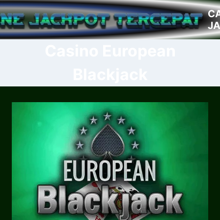
Skip
CA
to
JA
content
Casino European
Blackjack