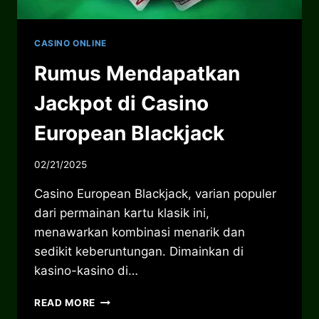
CASINO ONLINE
Rumus Mendapatkan
Jackpot di Casino
European Blackjack
02/21/2025
Casino European Blackjack, varian populer
dari permainan kartu klasik ini,
menawarkan kombinasi menarik dan
sedikit keberuntungan. Dimainkan di
kasino-kasino di…
RUMUS
READ MORE
MENDAPATKAN