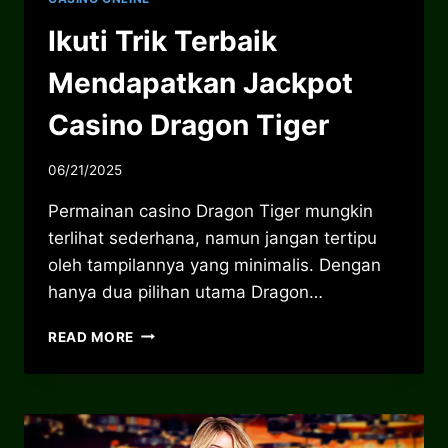
Ikuti Trik Terbaik
Mendapatkan Jackpot
Casino Dragon Tiger
06/21/2025
Permainan casino Dragon Tiger mungkin
terlihat sederhana, namun jangan tertipu
oleh tampilannya yang minimalis. Dengan
hanya dua pilihan utama Dragon…
IKUTI
READ MORE
TRIK
TERBAIK
MENDAPATKAN
JACKPOT
CASINO