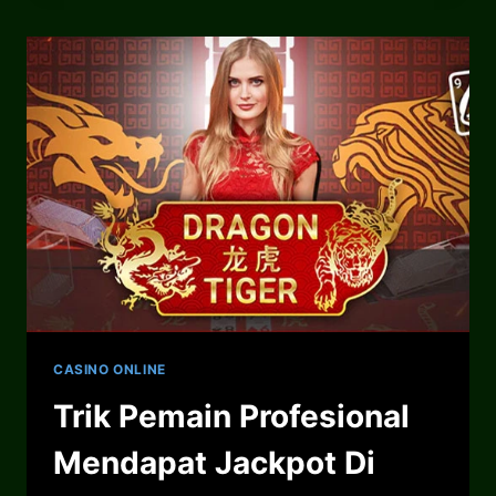
MAKSIMAL
DI
CASINO
DRAGON
TIGER
CASINO ONLINE
Trik Pemain Profesional
Mendapat Jackpot Di