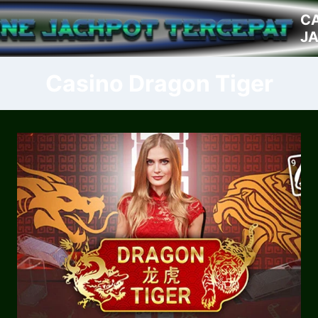
Skip
CA
to
JA
content
Casino Dragon Tiger