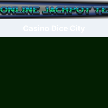
Casino Dice City