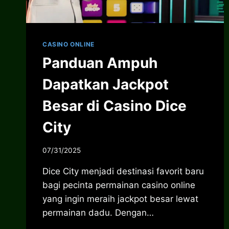
CASINO ONLINE
Panduan Ampuh
Dapatkan Jackpot
Besar di Casino Dice
City
07/31/2025
Dice City menjadi destinasi favorit baru
bagi pecinta permainan casino online
yang ingin meraih jackpot besar lewat
permainan dadu. Dengan…