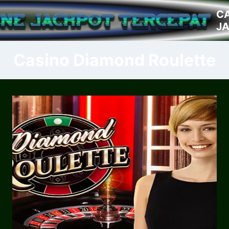
Skip
CA
to
JA
content
Casino Diamond Roulette