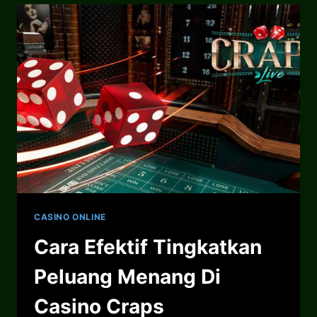
CRAPS
YANG
JARANG
DIKETAHUI
CASINO ONLINE
Cara Efektif Tingkatkan
Peluang Menang Di
Casino Craps