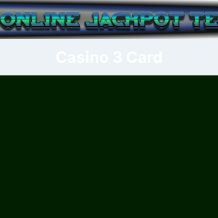
Casino 3 Card