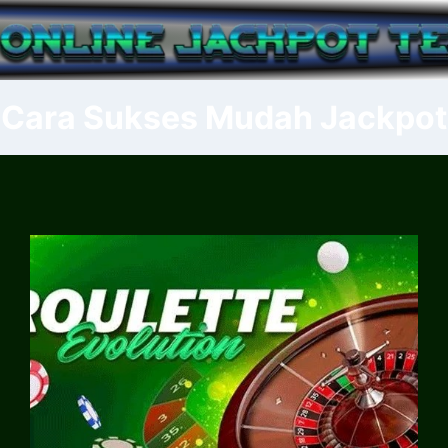
Cara Sukses Mudah Jackpot