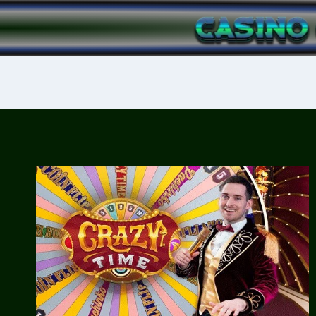
Skip
to
content