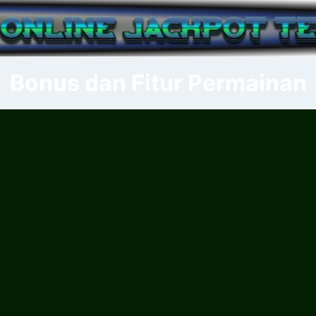
Bonus dan Fitur Permainan