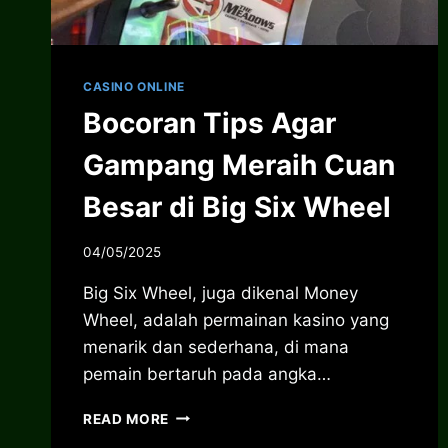
CASINO ONLINE
Bocoran Tips Agar
Gampang Meraih Cuan
Besar di Big Six Wheel
04/05/2025
Big Six Wheel, juga dikenal Money
Wheel, adalah permainan kasino yang
menarik dan sederhana, di mana
pemain bertaruh pada angka…
BOCORAN
READ MORE
TIPS