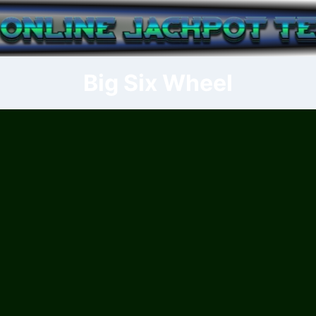
Big Six Wheel